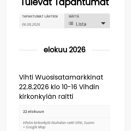
Tulevat Tapahtumat
T
T
TAPAHTUMAT LÄHTIEN
NÄYTÄ
T
Lista
a
a
a
p
p
p
a
a
elokuu 2026
a
h
h
t
h
t
u
Vihti Wuosisatamarkkinat
u
t
m
22.8.2026 klo 10-16 Vihdin
m
u
a
kirkonkylän raitti
a
m
t
V
22 elokuun
H
i
a
a
Vihdin kirkonkylä Niuhalan raitti
Vihti
,
Suomi
e
t
+ Google Map