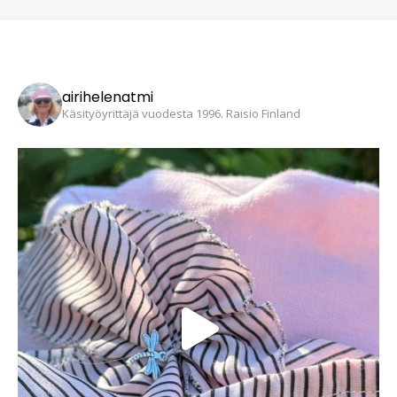
airihelenatmi
Käsityöyrittäjä vuodesta 1996. Raisio Finland