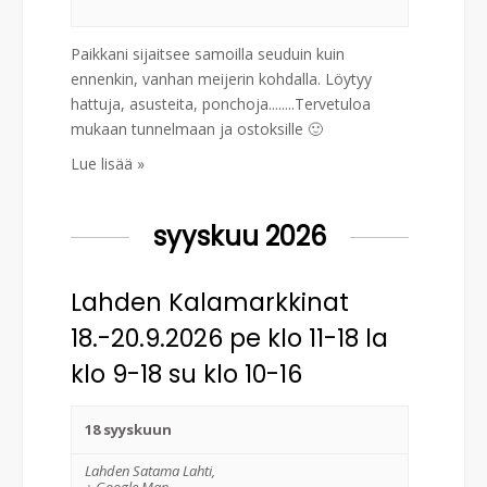
k
w
E
u
s
Paikkani sijaitsee samoilla seuduin kuin
t
ennenkin, vanhan meijerin kohdalla. Löytyy
N
hattuja, asusteita, ponchoja........Tervetuloa
a
s
mukaan tunnelmaan ja ostoksille 🙂
v
Lue lisää »
i
i
a
g
syyskuu 2026
j
a
Lahden Kalamarkkinat
t
a
18.-20.9.2026 pe klo 11-18 la
i
N
klo 9-18 su klo 10-16
o
ä
n
18 syyskuun
k
Lahden Satama
Lahti
,