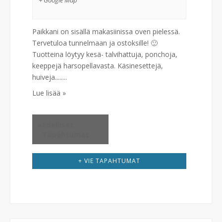
y
+ Google Map
m
Paikkani on sisällä makasiinissa oven pielessä.
ä
Tervetuloa tunnelmaan ja ostoksille! 🙂
Tuotteina löytyy kesä- talvihattuja, ponchoja,
t
keeppejä harsopellavasta. Käsinesettejä,
huiveja........
n
Lue lisää »
a
«
Edelliset
v
Tapahtumat
i
+ VIE TAPAHTUMAT
g
o
i