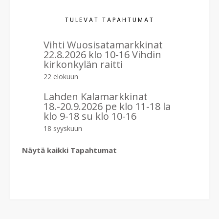
n
TULEVAT TAPAHTUMAT
t
Vihti Wuosisatamarkkinat
i
22.8.2026 klo 10-16 Vihdin
kirkonkylän raitti
22 elokuun
Lahden Kalamarkkinat
18.-20.9.2026 pe klo 11-18 la
klo 9-18 su klo 10-16
18 syyskuun
Näytä kaikki Tapahtumat